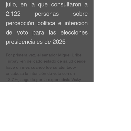
julio, en la que consultaron a
2.122 personas sobre
percepción política e intención
de voto para las elecciones
presidenciales de 2026
Por primera vez, el senador Miguel Uribe 
Turbay -en delicado estado de salud desde 
hace un mes cuando fue su atentado- 
encabeza la intención de voto con un 
13,7 %, seguido por la experiodista Vicky 
Dávila (11,5 %) y Gustavo Bolívar (10,5 %). 
Son 75 aspirantes a la Casa de Nariño. 
Además de los punteros, se encuentran 
figuras como Alejandro Gaviria, Enrique 
Peñalosa, María José Pizarro, María 
Fernanda Cabal, David Luna, Carolina 
Corcho y Francisco Barbosa.
Ahora, en el escenario hipotético de 