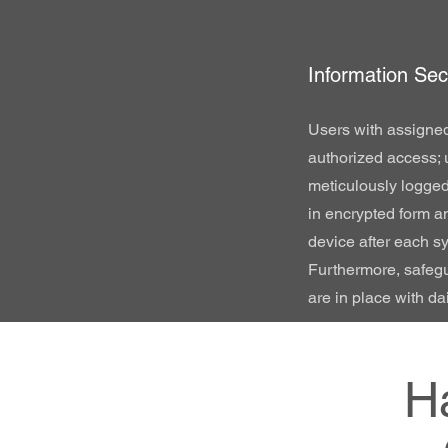
Information Sec
Users with assigne
authorized access; u
meticulously logged
in encrypted form an
device after each s
Furthermore, safegu
are in place with da
H