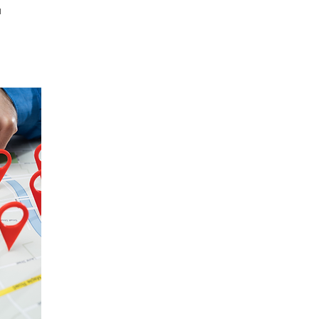
Explora y decide
con claridad:
Descubre el poder de la
georeferenciación en Guarumo.
Desde mapas detallados hasta
datos en tiempo real, te ofrecemos
una visión geográfica que
impulsa decisiones estratégicas.