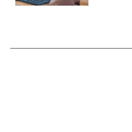
Ready t
Grow You