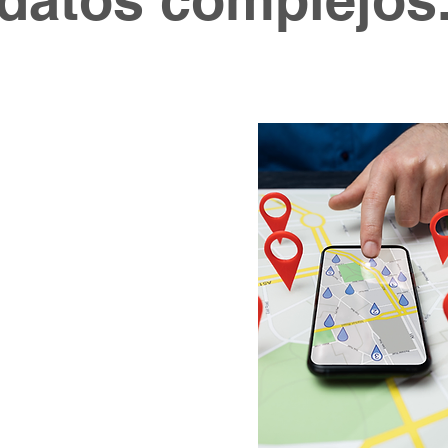
e Transforman:
en Tiempo real
 visualización
estros tableros
e visualizaciones
raciones con CRM,
os te permiten
iempo real,
o
insights rápidos
u estrategia