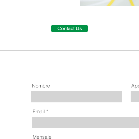
Contact Us
Nombre
Ape
o
Email
r
Mensaje