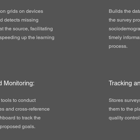
ion grids on devices
Builds the da
nd detects missing
the survey pro
at the source, facilitating
sociodemograp
 speeding up the learning
timely informa
process.
 Monitoring:
Tracking an
tools to conduct
Stores survey
es and cross-reference
them to the pl
hboard to track the
quality control
proposed goals.