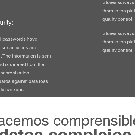
Stores surveys
them to the pla
quality control.
urity:
Stores surveys
d passwords have
them to the pla
ser activities are
quality control.
. The information is sent
d is deleted from the
ynchronization.
ards against data loss
ily backups.
acemos comprensibl
datos complejos