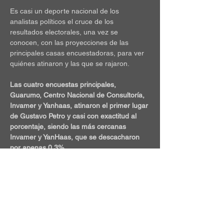
Es casi un deporte nacional de los 
analistas políticos el cruce de los 
resultados electorales, una vez se 
conocen, con las proyecciones de las 
principales casas encuestadoras, para ver 
quiénes atinaron y las que se rajaron.
Las cuatro encuestas principales, 
Guarumo, Centro Nacional de Consultoría, 
Invamer y Yanhaas, atinaron el primer lugar 
de Gustavo Petro y casi con exactitud al 
porcentaje, siendo las más cercanas 
Invamer y YanHaas, que se descacharon 
por apenas 0,3%.
En cambio, ninguna de las firmas acertó el 
segundo lugar, pues todas las encuestas 
daban por sentado que sería Federico 
“Fico” Gutiérrez el que pasaría a la 
segunda vuelta.