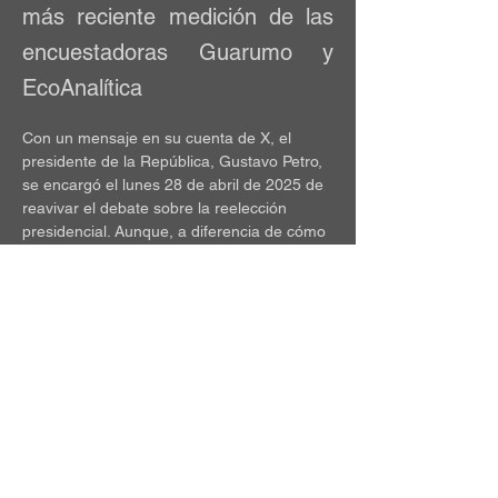
más reciente medición de las
encuestadoras Guarumo y
EcoAnalítica
Con un mensaje en su cuenta de X, el 
presidente de la República, Gustavo Petro, 
se encargó el lunes 28 de abril de 2025 de 
reavivar el debate sobre la reelección 
presidencial. Aunque, a diferencia de cómo 
lo ha hecho en otras ocasiones, en esta 
oportunidad el jefe de Estado replicó los 
resultados de una encuesta en la que sí 
estaría de acuerdo con su resultado, en 
contraste con las que miden el índice de 
aprobación de su Gobierno.
En la publicación, Petro compartió una 
imagen de una medición efectuada por las 
firmas Guarumo y EcoAnalítica, efectuada 
entre el 21 y 26 de abril y con un nivel de 