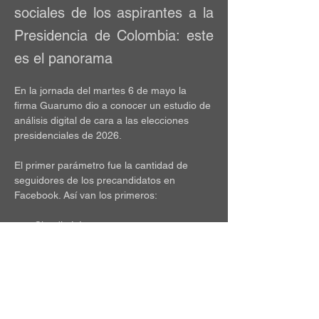
sociales de los aspirantes a la
Presidencia de Colombia: este
es el panorama
En la jornada del martes 6 de mayo la 
firma Guarumo dio a conocer un estudio de 
análisis digital de cara a las elecciones 
presidenciales de 2026.
El primer parámetro fue la cantidad de 
seguidores de los precandidatos en 
Facebook. Así van los primeros:
Claudia López
Vicky Dávila
Sergio Fajardo
Daniel Quintero
Germán Vargas Lleras
María Fernanda Cabal
Gustavo Bolívar