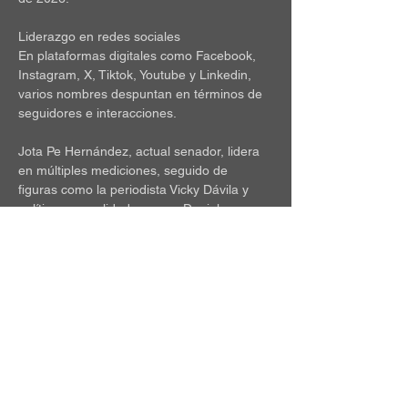
Liderazgo en redes sociales
En plataformas digitales como Facebook, 
Instagram, X, Tiktok, Youtube y Linkedin, 
varios nombres despuntan en términos de 
seguidores e interacciones.
Jota Pe Hernández, actual senador, lidera 
en múltiples mediciones, seguido de 
figuras como la periodista Vicky Dávila y 
políticos consolidados como Daniel 
Quintero, Gustavo Bolívar, Claudia López y 
María Fernanda Cabal.
En Facebook, Hernández encabeza la lista 
con más de 1.5 millones de seguidores, 
seguido por López, Dávila y Bolívar. No 
obstante, en términos de crecimiento 
mensual, Miguel Uribe obtuvo el mayor 
incremento de seguidores, superando 
ampliamente a los demás aspirantes.