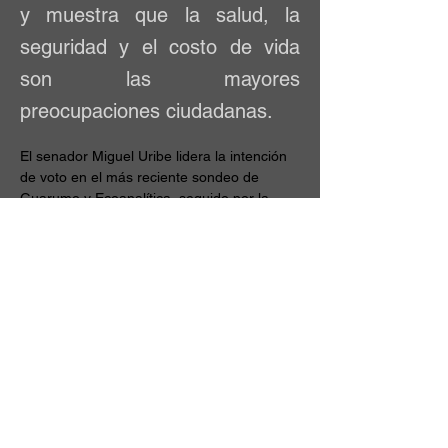
y muestra que la salud, la
seguridad y el costo de vida
son las mayores
preocupaciones ciudadanas.
El senador Miguel Uribe lidera la intención 
de voto en el más reciente sondeo de 
Guarumo y Ecoanalítica, seguido por la 
periodista Vicky Dávila y el exfuncionario 
Gustavo Bolívar. La encuesta también 
aborda la opinión de ciudadanos frente a 
otros temas como salud, seguridad y 
política.
A menos de un año de que comience 
oficialmente la carrera por la Casa de 
Nariño, una nueva encuesta de Guarumo y 
Ecoanalítica arroja luces
 sobre el 
reacomodo de fuerzas políticas en 