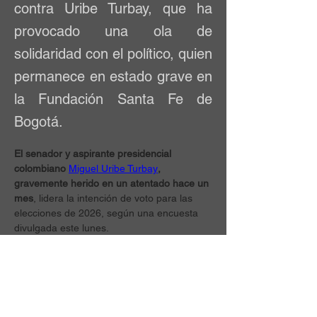
contra Uribe Turbay, que ha
provocado una ola de
solidaridad con el político, quien
permanece en estado grave en
la Fundación Santa Fe de
Bogotá.
El senador y aspirante presidencial 
colombiano 
Miguel Uribe Turbay
, 
gravemente herido en un atentado hace un 
mes
, lidera la intención de voto para las 
elecciones de 2026, según una encuesta 
divulgada este lunes.
La encuesta sobre posibles candidatos 
presidenciales, elaborada por las firmas 
Guarumo y EcoAnalítica, muestra a Uribe 
Turbay, del partido de derecha Centro 