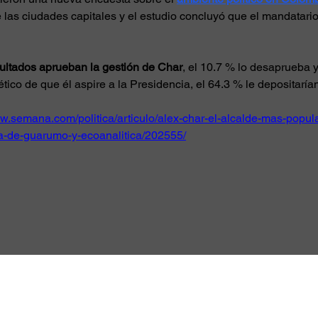
las ciudades capitales y el estudio concluyó que el mandatario 
sultados aprueban la gestión de Char
, el 10.7 % lo desaprueba y
ico de que él aspire a la Presidencia, el 64.3 % le depositarían
ww.semana.com/politica/articulo/alex-char-el-alcalde-mas-popula
a-de-guarumo-y-ecoanalitica/202555/