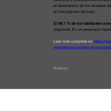
el desempeño de los alcaldes de 
el más popular del país.
El 86.1 % de los habitantes con
responde. En un escenario hipotét
Leer nota completa en 
https://w
mandatarios-locales-en-encuest
Anterior
Sede Principal