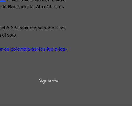
de Barranquilla, Alex Char, es 
 el 3.2 % restante no sabe – no 
 el voto.
r-de-colombia-asi-les-fue-a-los-
Siguiente