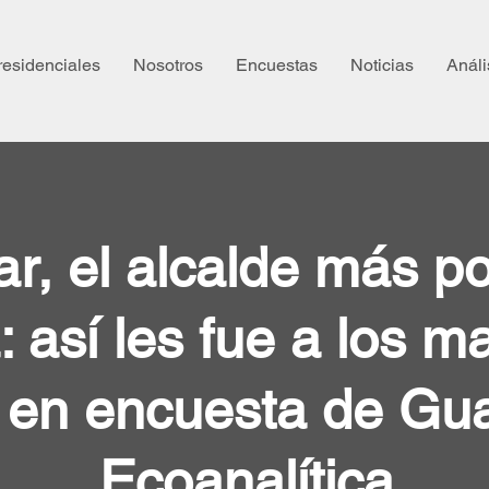
residenciales
Nosotros
Encuestas
Noticias
Análi
r, el alcalde más p
 así les fue a los m
s en encuesta de Gu
Ecoanalítica