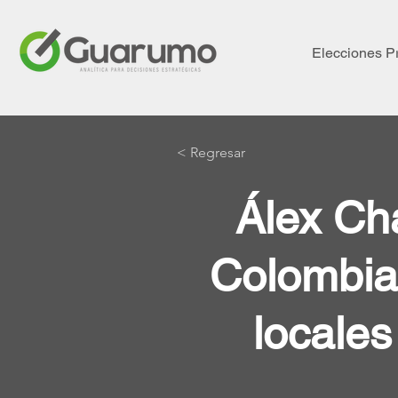
Elecciones P
< Regresar
Álex Cha
Colombia:
locale