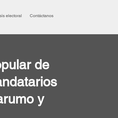
sis electoral
Contáctanos
opular de
andatarios
arumo y