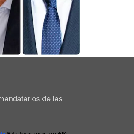
mandatarios de las
bia
. Entre tantas cosas, se midió 