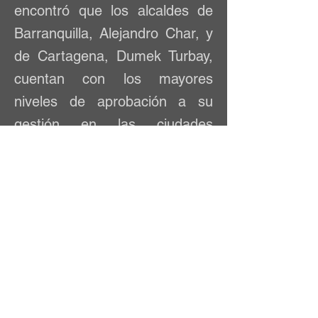
encontró que los alcaldes de
Barranquilla, Alejandro Char, y
de Cartagena, Dumek Turbay,
cuentan con los mayores
niveles de aprobación a su
gestión en las ciudades
capitales del país.
Esa es la conclusión del estudio que se 
realizó en Barranquilla, Bogotá, 
Bucaramanga, Cali, Cartagena y Medellín, 
entre los días 23 y 26 de abril, para evaluar 
cuáles son los asuntos que más preocupan 
a los habitantes de esos centros urbanos.
En la capital del Atlántico, Char registra una 
aprobación del 85,4 %, mientras que el 
nivel de desaprobación de su gestión se 