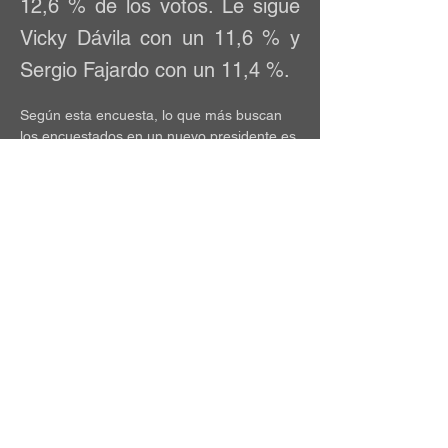
12,6 % de los votos. Le sigue
Vicky Dávila con un 11,6 % y
Sergio Fajardo con un 11,4 %.
Según esta encuesta, lo que más buscan 
los encuestados en un nuevo presidente es 
su honestidad y su fuerza contra la 
inseguridad, siendo estas características 
las más importantes para el 30 % y el 21 % 
de los encuestados, respectivamente. 
También, cuando se preguntó por los 
temas que más preocupaban a los 
encuestados, la mayoría, con un 33,6 %, 
respondió que el acceso a la salud.
¿Por qué importa? Esta encuesta muestra 
a Gustavo Bolívar como el principal 
candidato, diferenciándose de la encuesta 
del CNC, financiada por Semana, que 
mostraba a Fajardo y a Vicky como los 