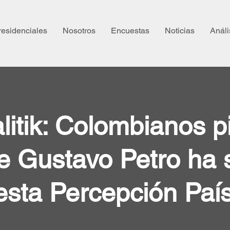
residenciales
Nosotros
Encuestas
Noticias
Análi
litik: Colombianos 
e Gustavo Petro ha 
sta Percepción Paí