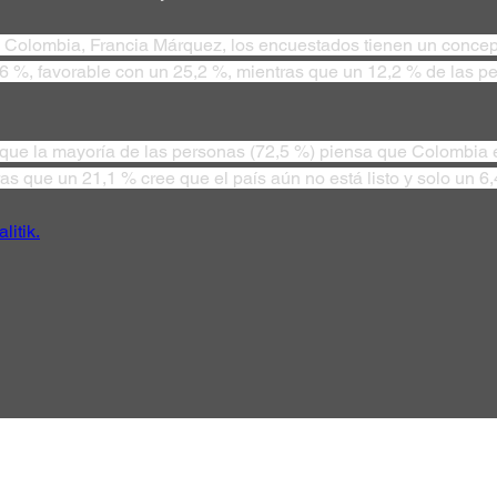
e Colombia, Francia Márquez, los encuestados tienen un concept
6 %, favorable con un 25,2 %, mientras que un 12,2 % de las 
ó que la mayoría de las personas (72,5 %) piensa que Colombia 
as que un 21,1 % cree que el país aún no está listo y solo un 6
litik.