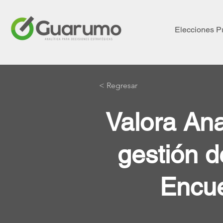
Elecciones P
< Regresar
Valora Ana
gestión d
Encue