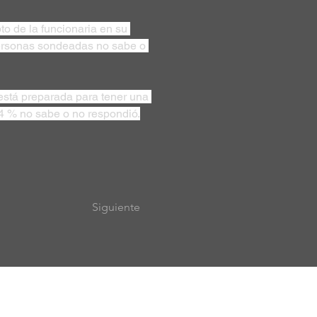
o de la funcionaria en su 
personas sondeadas no sabe o 
está preparada para tener una 
,4 % no sabe o no respondió.
Siguiente