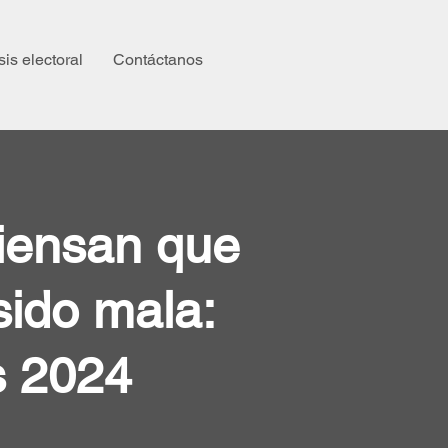
sis electoral
Contáctanos
piensan que
sido mala:
s 2024