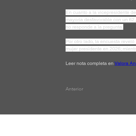
En cuanto a la vicepresidente d
mayoría desfavorable con un 62,
no responde a la pregunta.
Por otro lado, la encuesta revel
mujer presidente en 2026; mientr
Leer nota completa en 
Valora Ana
Anterior
Sede Principal