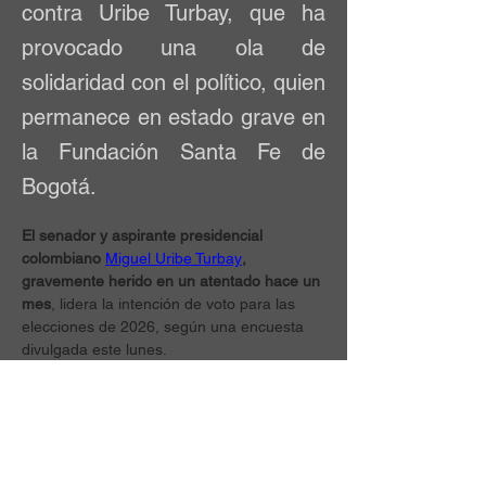
contra Uribe Turbay, que ha
provocado una ola de
solidaridad con el político, quien
permanece en estado grave en
la Fundación Santa Fe de
Bogotá.
El senador y aspirante presidencial 
colombiano 
Miguel Uribe Turbay
, 
gravemente herido en un atentado hace un 
mes
, lidera la intención de voto para las 
elecciones de 2026, según una encuesta 
divulgada este lunes.
La encuesta sobre posibles candidatos 
presidenciales, elaborada por las firmas 
Guarumo y EcoAnalítica, muestra a Uribe 
Turbay, del partido de derecha Centro 