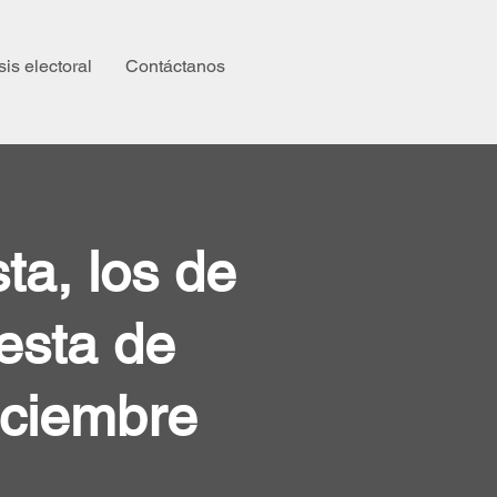
sis electoral
Contáctanos
ta, los de
esta de
iciembre