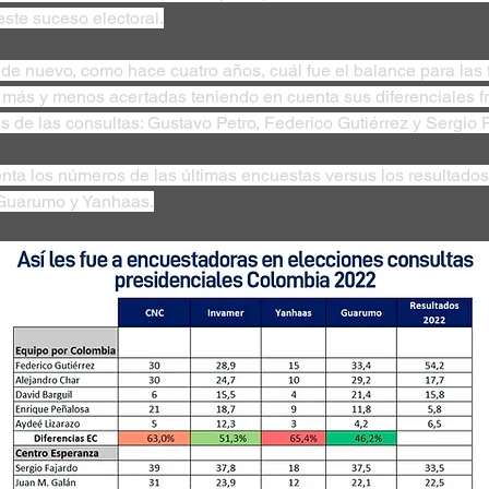
ste suceso electoral.
a de nuevo, como hace cuatro años, cuál fue el balance para las 
s más y menos acertadas teniendo en cuenta sus diferenciales fre
s de las consultas: Gustavo Petro, Federico Gutiérrez y Sergio F
enta los números de las últimas encuestas versus los resultados
 Guarumo y Yanhaas.