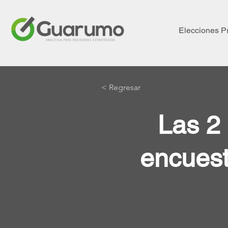
Elecciones P
< Regresar
Las 2 
encuest