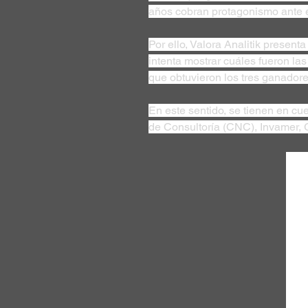
años cobran protagonismo ante e
Por ello, Valora Analitik present
intenta mostrar cuáles fueron la
que obtuvieron los tres ganadore
En este sentido, se tienen en cu
de Consultoría (CNC), Invamer,