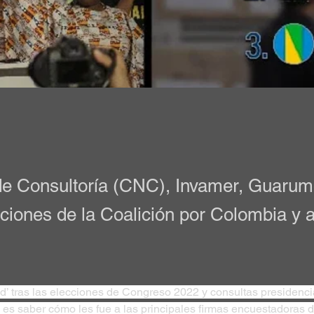
de Consultoría (CNC), Invamer, Guarum
cciones de la Coalición por Colombia y 
nd’ tras las elecciones de Congreso 2022 y consultas presidenc
s saber cómo les fue a las principales firmas encuestadoras de