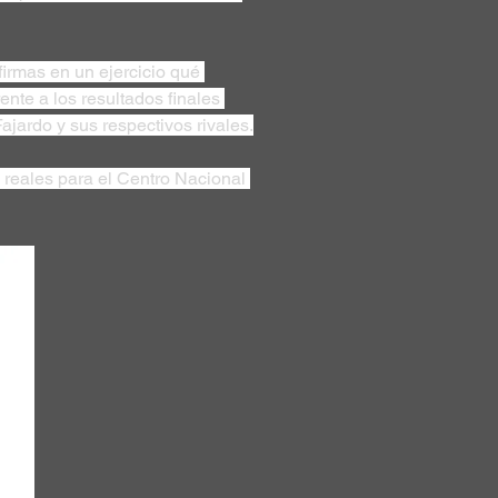
firmas en un ejercicio qué 
nte a los resultados finales 
ajardo y sus respectivos rivales.
 reales para el Centro Nacional 