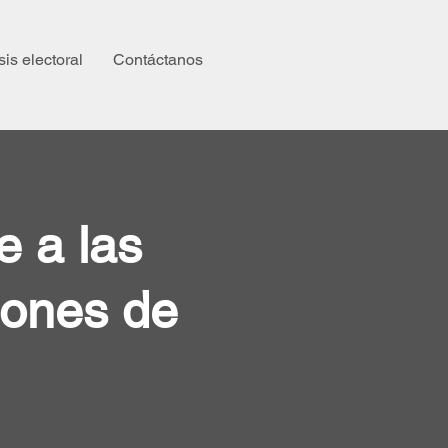
sis electoral
Contáctanos
e a las
iones de