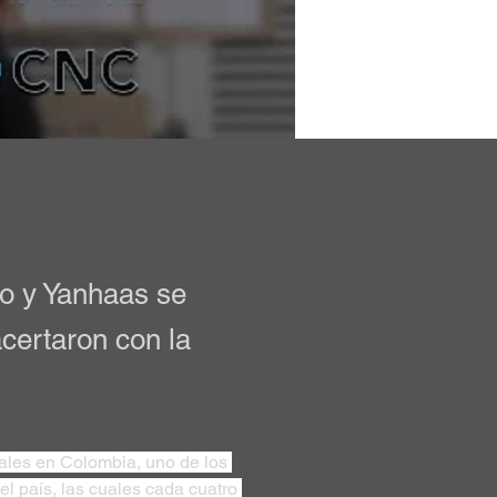
o y Yanhaas se
acertaron con la
iales en Colombia, uno de los 
l país, las cuales cada cuatro 