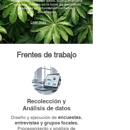
aprovechamiento de datos, acompañando
a
nuestros clientes en la toma de decisiones
basadas en información confiable y
actualizada.
Leer más
Frentes de trabajo
Recolección y
Análisis de datos
Diseño y ejecución de
encuestas
,
entrevistas y grupos focales.
Procesamiento y análisis de