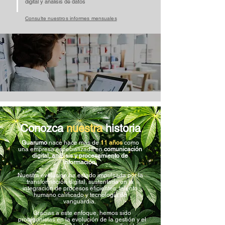
digital y análisis de datos ​
Consulte nuestros informes mensuales
Conozca
nuestra
historia
Guarumo
nace hace más de
11 años
como
una empresa especializada en
comunicación
digital, análisis y procesamiento de
información.
Nuestra evolución ha estado impulsada por
la
transformación digital, sustentada en la
integración de procesos eficientes, talento
humano calificado y tecnología de
vanguardia.
Gracias a este enfoque, hemos sido
protagonistas en la evolución de la gestión
y el